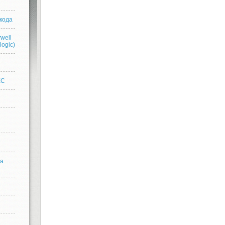
кода
well
logic)
n
EC
ра
n