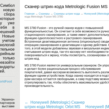
имбол
Сканер штрих-кода Metrologic Fusion MS
т новую
 сбора
Главная
→
Сканеры
→
Сканеры штрих-кода
→
Honeywell (Metrologi
кода Metrologic Fusion MS 3780
 которые
у уже
себя в
MS 3780 Fusion - это ручной сканер кодов с повышенной
решений
функциональностью. Он сочетает в себе возможности ручно
стационарного сканирования, а также имеет дополнительн
Новые
функцию одноплоскостного и растрового сканирования.
 учетом
Встроенная деактивационная антенна (опционально) своди
нологий
операцию сканирования и деактивации к одному действию.
того, в этой модели добавлены звуковая и визуальная инди
тельное
считывания штрих-кода, так что кассиру нет необходимости
ерийным
поворачиваться к экрану, чтобы посмотреть, сосканирован л
 только
штрих-код.
ревзойти
MS 3780 Fusion является универсальным сканером. Он упр
андарты
и делает более рациональным процесс обслуживания
ей.
покупателей, давая кассирам возможность выполнять разл
функции одним устройством. Когда сканер находится в подс
руки кассира остаются свободными, а саму подставку можно
orldFood
отрегулировать так, чтобы обеспечить максимальное удобст
производительность.
 Украина»
← Honeywell (Metrologic) Сканер
артнеров
выставке
штрих-кода Metrologic Orbit MS
Honeywell (M