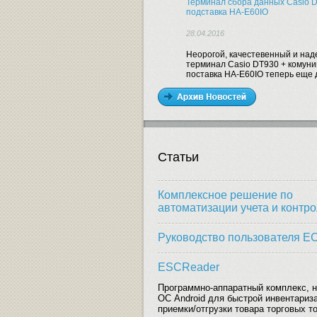
Терминал сбора данных Casio D
подставка HA-E60IO
28.04.2016
Неорогой, качестевенный и на
терминал Casio DT930 + комун
поставка HA-E60IO теперь еще 
Статьи
Комплексное решение по
автоматизации учета и контр
Руководство пользователя E
ESCReader
Программно-аппаратный комплекс, н
ОС Android для быстрой инвентариз
приемки/отгрузки товара торговых т