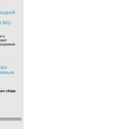
водной
 IMS-
и и
лают
мощником
ора
аммным
ал сбора