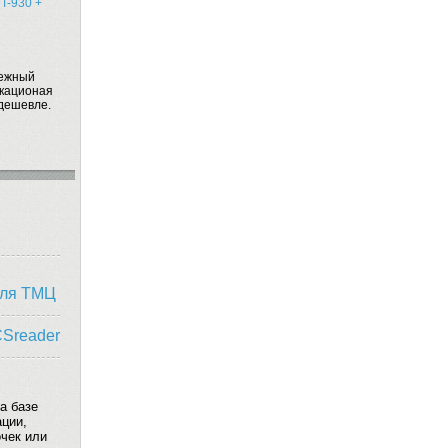
T-930 +
дежный
икационая
дешевле.
оля ТМЦ
CSreader
а базе
ации,
очек или