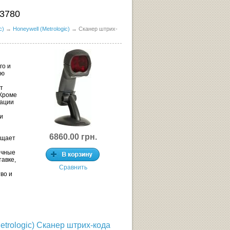
 3780
c)
→
Honeywell (Metrologic)
→ Сканер штрих-
го и
ую
т
 Кроме
кации
и
6860.00
грн.
ощает
ичные
тавке,
Сравнить
во и
etrologic) Сканер штрих-кода