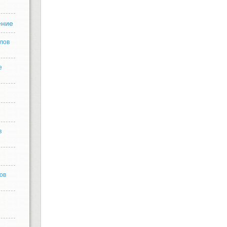
ение
лов
е
в
ов