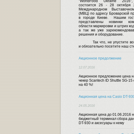
"WorldFood Ukraine 2016"
состоится 26 - 28 октября 
Международном Выставочно
(МВЦ) по адресу Броварской пр
в городе Киеве.
Нашим гост
представлены новинки ко
области маркировки и штрих ко
а так же уже зарекомендова
решения и оборудование.
Так что, не упустите в
и обязательно посетите наш ст
Акционное предолжение
12.07.2016
Акционное предложение цена н
чекер Scantech ID Shuttle SG-15
на 40 %!
Акционная цена на Casio DT-93
24.05.2016
Акционная цена до 01.06.2016 
бюджетный терминал сбора дан
DT-930 и аксесуары к нему