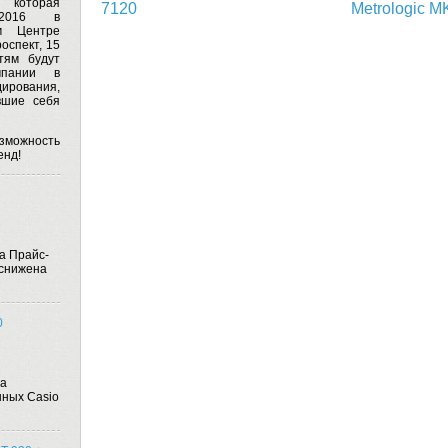
, которая
7120
Metrologic 
2016
в
м Центре
оспект, 15
ям будут
мпании в
дирования,
вшие себя
озможность
енд!
а Прайс-
 снижена
0
на
ных Casio