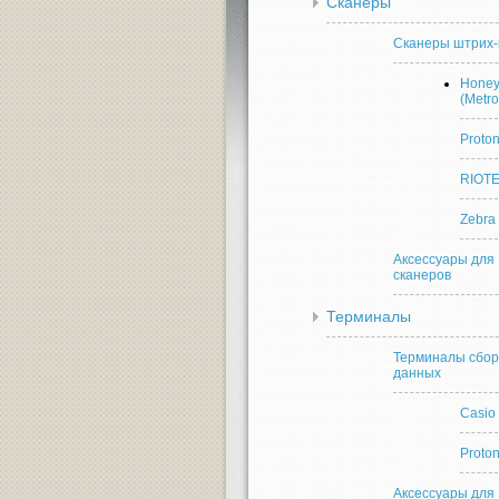
Сканеры
Сканеры штрих-
Honey
(Metro
Proto
RIOT
Zebra
Аксессуары для
сканеров
Терминалы
Терминалы сбо
данных
Casio
Proto
Аксессуары для