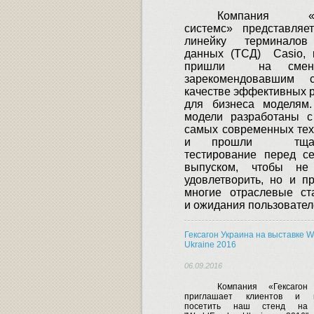
Компания «С
системс» представляе
линейку терминалов
данных (ТСД)
Casio
,
пришли
на смен
зарекомендовавшим 
качестве эффективных 
для бизнеса моделям.
модели разработаны с
самых современных тех
и прошли
тща
тестирование перед с
выпуском, чтобы не
удовлетворить, но и п
многие отраслевые ст
и ожидания пользовател
Гексагон Украина на выставке W
Ukraine 2016
06.09.2016
Компания «Гексагон
приглашает клиентов и п
посетить наш стенд на 