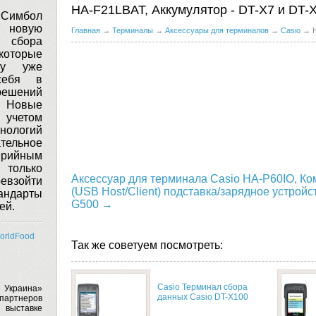
HA-F21LBAT, Аккумулятор - DT-X7 и DT-
имбол
т новую
Главная
→
Терминалы
→
Аксессуары для терминалов
→
Casio
→ H
 сбора
 которые
у уже
себя в
решений
Новые
 учетом
нологий
тельное
ерийным
 только
Аксессуар для терминала Casio HA-P60IO, К
ревзойти
(USB Host/Client) подставка/зарядное устройств
андарты
G500 →
ей.
orldFood
Так же советуем посмотреть:
Casio Терминал сбора
 Украина»
данных Casio DT-X100
артнеров
выставке