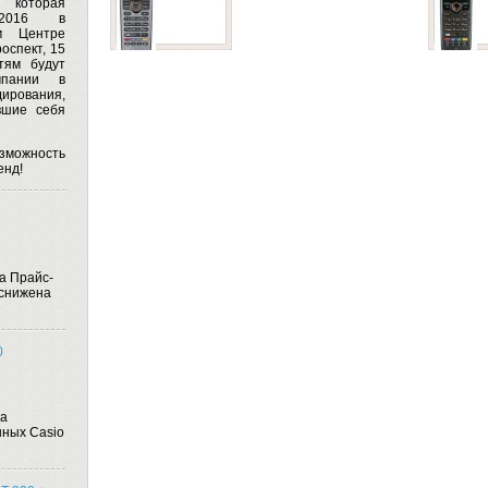
, которая
2016
в
м Центре
оспект, 15
ям будут
мпании в
дирования,
вшие себя
озможность
енд!
а Прайс-
 снижена
0
на
ных Casio