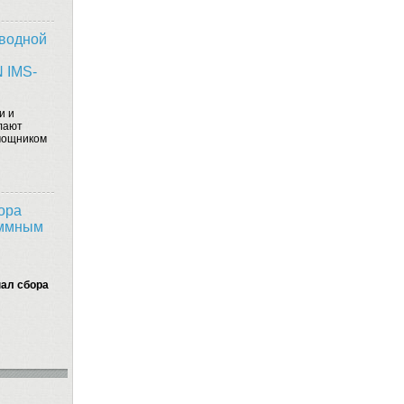
водной
 IMS-
и и
лают
мощником
ора
аммным
ал сбора