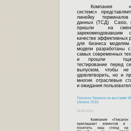
Компания «С
системс» представляе
линейку терминалов
данных (ТСД)
Casio
,
пришли
на смен
зарекомендовавшим 
качестве эффективных 
для бизнеса моделям.
модели разработаны с
самых современных тех
и прошли
тща
тестирование перед с
выпуском, чтобы не
удовлетворить, но и п
многие отраслевые ст
и ожидания пользовател
Гексагон Украина на выставке W
Ukraine 2016
06.09.2016
Компания «Гексагон
приглашает клиентов и п
посетить наш стенд на 