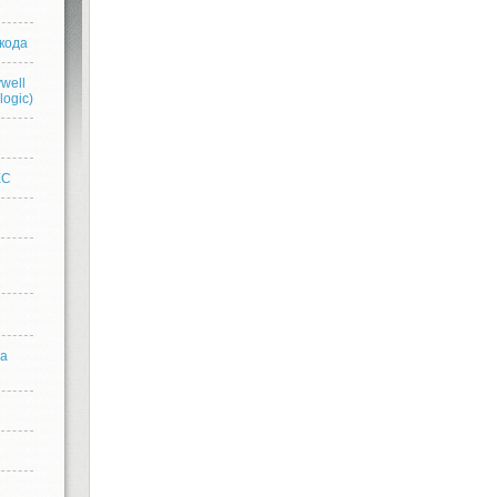
кода
well
logic)
n
EC
ра
n