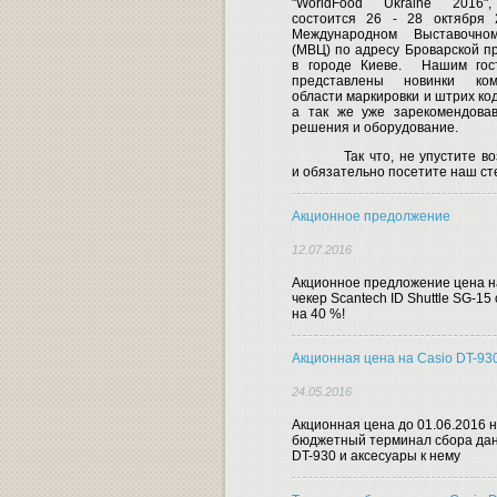
"WorldFood Ukraine 2016"
состоится 26 - 28 октября 
Международном Выставочно
(МВЦ) по адресу Броварской пр
в городе Киеве.
Нашим гост
представлены новинки ко
области маркировки и штрих ко
а так же уже зарекомендова
решения и оборудование.
Так что, не упустите в
и обязательно посетите наш ст
Акционное предолжение
12.07.2016
Акционное предложение цена н
чекер Scantech ID Shuttle SG-15
на 40 %!
Акционная цена на Casio DT-93
24.05.2016
Акционная цена до 01.06.2016 
бюджетный терминал сбора дан
DT-930 и аксесуары к нему