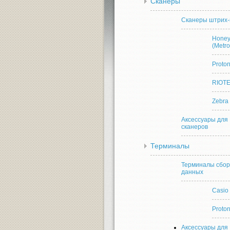
Сканеры
Сканеры штрих-
Honey
(Metro
Proto
RIOT
Zebra
Аксессуары для
сканеров
Терминалы
Терминалы сбо
данных
Casio
Proto
Аксессуары для