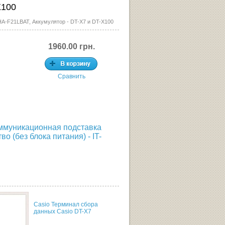
X100
A-F21LBAT, Аккумулятор - DT-X7 и DT-X100
1960.00
грн.
Сравнить
оммуникационная подставка
о (без блока питания) - IT-
Casio Терминал сбора
данных Casio DT-X7