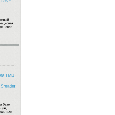
T-930 +
дежный
икационая
дешевле.
оля ТМЦ
CSreader
а базе
ации,
очек или