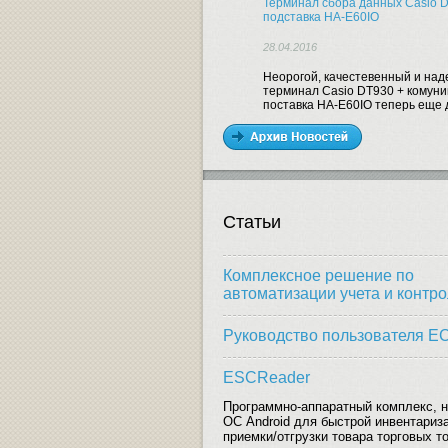
Терминал сбора данных Casio D
подставка HA-E60IO
28.04.2016
Неорогой, качестевенный и на
терминал Casio DT930 + комун
поставка HA-E60IO теперь еще 
Статьи
Комплексное решение по
автоматизации учета и контр
Руководство пользователя E
ESCReader
Программно-аппаратный комплекс, н
ОС Android для быстрой инвентариз
приемки/отгрузки товара торговых т