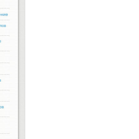
ение
лов
е
в
ов