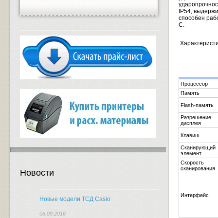
ударопрочнос
IP54, выдержи
способен рабо
C.
Характеристик
Процессор
Память
Flash-память
Разрешение
дисплея
Клавиш
Сканирующий
элемент
Скорость
сканирования
Новости
Интерфейс
Новые модели ТСД Casio
08.09.2016