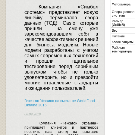
Фотокамера
Компания «Симбол
системс» представляет новую
Операционная
система
линейку терминалов сбора
Размер
данных (ТСД)
Casio
, которые
(ДхШхВ)
пришли
на смену уже
Вес
зарекомендовавшим себя в
Питание
качестве эффективных решений
Класс защиты
для бизнеса моделям.
Новые
Рабочая
модели разработаны с учетом
температура
самых современных технологий
и прошли
тщательное
тестирование перед серийным
выпуском, чтобы не только
удовлетворить, но и превзойти
многие отраслевые стандарты
и ожидания пользователей.
Гексагон Украина на выставке WorldFood
Ukraine 2016
06.09.2016
Компания «Гексагон Украина»
приглашает клиентов и партнеров
посетить наш стенд на выставке