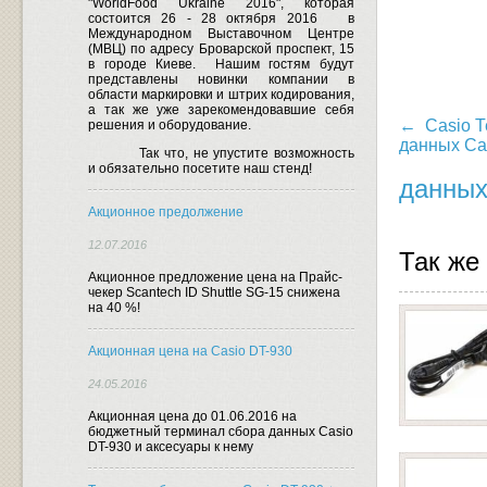
"WorldFood Ukraine 2016", которая
состоится 26 - 28 октября 2016
в
Международном Выставочном Центре
(МВЦ) по адресу Броварской проспект, 15
в городе Киеве.
Нашим гостям будут
представлены новинки компании в
области маркировки и штрих кодирования,
а так же уже зарекомендовавшие себя
← Casio Т
решения и оборудование.
данных Ca
Так что, не упустите возможность
и обязательно посетите наш стенд!
данных
Акционное предолжение
12.07.2016
Так же
Акционное предложение цена на Прайс-
чекер Scantech ID Shuttle SG-15 снижена
на 40 %!
Акционная цена на Casio DT-930
24.05.2016
Акционная цена до 01.06.2016 на
бюджетный терминал сбора данных Casio
DT-930 и аксесуары к нему