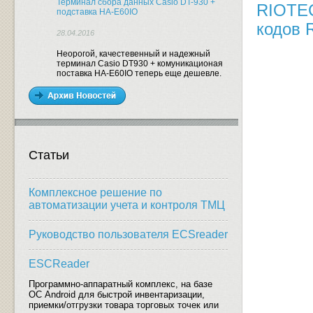
Терминал сбора данных Casio DT-930 +
RIOTEC
подставка HA-E60IO
кодов
28.04.2016
Неорогой, качестевенный и надежный
терминал Casio DT930 + комуникационая
поставка HA-E60IO теперь еще дешевле.
Статьи
Комплексное решение по
автоматизации учета и контроля ТМЦ
Руководство пользователя ECSreader
ESCReader
Программно-аппаратный комплекс, на базе
ОС Android для быстрой инвентаризации,
приемки/отгрузки товара торговых точек или