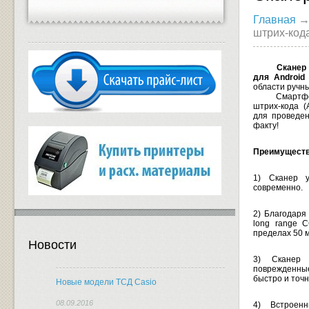
Главная
штрих-ко
Сканер
для Android
области ручны
Смартфон, 
штрих-кода (
для проведен
факту!
Преимуществ
1) Сканер 
современно.
2) Благодаря
long range 
пределах 50 м
Новости
3) Сканер 
поврежденные
быстро и точн
Новые модели ТСД Casio
08.09.2016
4) Встроен