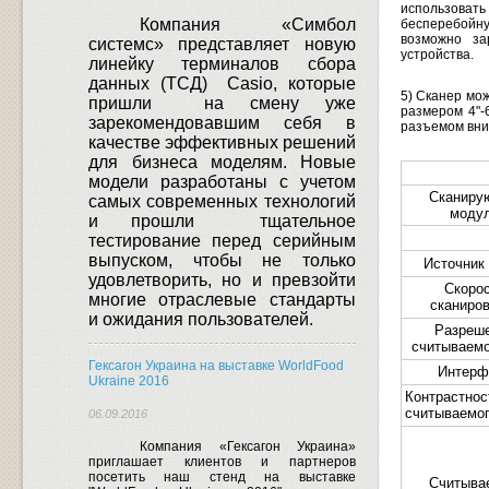
использоват
Компания «Симбол
бесперебойн
возможно за
системс» представляет новую
устройства.
линейку терминалов сбора
данных (ТСД)
Casio
, которые
5) Сканер мож
пришли
на смену уже
размером 4"-
зарекомендовавшим себя в
разъемом вни
качестве эффективных решений
для бизнеса моделям.
Новые
модели разработаны с учетом
Сканиру
самых современных технологий
моду
и прошли
тщательное
тестирование перед серийным
выпуском, чтобы не только
Источник
удовлетворить, но и превзойти
Скоро
многие отраслевые стандарты
сканиро
и ожидания пользователей.
Разреш
считываемо
Гексагон Украина на выставке WorldFood
Интерф
Ukraine 2016
Контрастнос
считываемог
06.09.2016
Компания «Гексагон Украина»
приглашает клиентов и партнеров
посетить наш стенд на выставке
Считыва