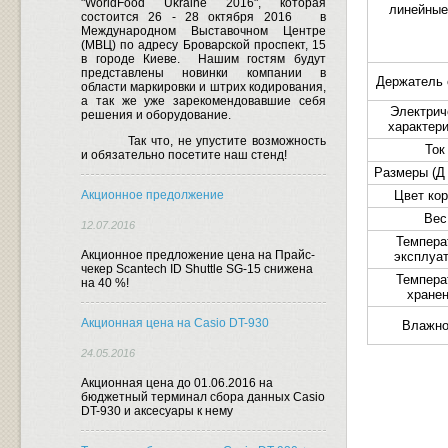
"WorldFood Ukraine 2016", которая
линейные
состоится 26 - 28 октября 2016
в
Международном Выставочном Центре
(МВЦ) по адресу Броварской проспект, 15
в городе Киеве.
Нашим гостям будут
представлены новинки компании в
Держатель 
области маркировки и штрих кодирования,
а так же уже зарекомендовавшие себя
Электрич
решения и оборудование.
характер
Так что, не упустите возможность
Ток
и обязательно посетите наш стенд!
Размеры
(
Д
Акционное предолжение
Цвет ко
Вес
12.07.2016
Темпера
Акционное предложение цена на Прайс-
эксплуа
чекер Scantech ID Shuttle SG-15 снижена
Темпера
на 40 %!
хране
Акционная цена на Casio DT-930
Влажно
24.05.2016
Акционная цена до 01.06.2016 на
бюджетный терминал сбора данных Casio
DT-930 и аксесуары к нему