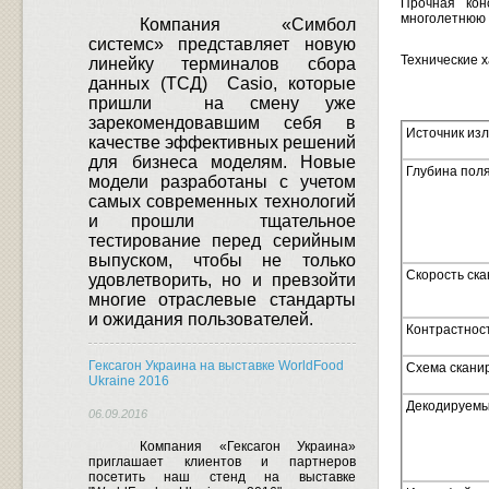
Прочная кон
многолетнюю 
Компания «Симбол
системс» представляет новую
Технические х
линейку терминалов сбора
данных (ТСД)
Casio
, которые
пришли
на смену уже
зарекомендовавшим себя в
Источник из
качестве эффективных решений
для бизнеса моделям.
Новые
Глубина пол
модели разработаны с учетом
самых современных технологий
и прошли
тщательное
тестирование перед серийным
выпуском, чтобы не только
Скорость ск
удовлетворить, но и превзойти
многие отраслевые стандарты
и ожидания пользователей.
Контрастнос
Гексагон Украина на выставке WorldFood
Схема скани
Ukraine 2016
Декодируемы
06.09.2016
Компания «Гексагон Украина»
приглашает клиентов и партнеров
посетить наш стенд на выставке