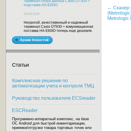
Терминал сбора данных Casio DT-930 +
подставка HA-E60IO
← Сканер 
(Metrologi
28.04.2016
Metrologic
Неорогой, качестевенный и надежный
терминал Casio DT930 + комуникационая
поставка HA-E60IO теперь еще дешевле.
Статьи
Комплексное решение по
автоматизации учета и контроля ТМЦ
Руководство пользователя ECSreader
ESCReader
Программно-аппаратный комплекс, на базе
ОС Android для быстрой инвентаризации,
приемки/отгрузки товара торговых точек или