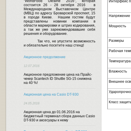
"WorldFood Ukraine 2016", которая
Интерфейс п
состоится 26 - 28 октября 2016
в
Международном Выставочном Центре
(МВЦ) по адресу Броварской проспект, 15
Напряжение 
в городе Киеве.
Нашим гостям будут
представлены новинки компании в
области маркировки и штрих кодирования,
Мощность
а так же уже зарекомендовавшие себя
решения и оборудование.
Размеры
Так что, не упустите возможность
и обязательно посетите наш стенд!
Рабочая тем
Акционное предолжение
Температура
12.07.2016
Влажность
Акционное предложение цена на Прайс-
чекер Scantech ID Shuttle SG-15 снижена
Внешнее ос
на 40 %!
Ударопрочно
Акционная цена на Casio DT-930
Класс защит
24.05.2016
Акционная цена до 01.06.2016 на
бюджетный терминал сбора данных Casio
DT-930 и аксесуары к нему