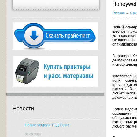
Honeywel
Главная
→
Ска
Новый скане
шестое поко
устанавлива
Оснащенный 
оптимизирова
В сканере X
декодировани
и специализи
чувствительн
поля скани
производите
качества. Xe
любых кодов 
двухмерных ш
Новости
Более надеж
сокращает
обслуживание
компактных р
Новые модели ТСД Casio
любого разме
08.09.2016