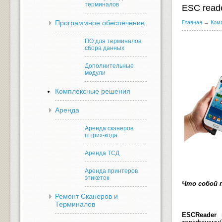
терминалов
ESC read
Программное обеспечение
Главная
→
Ком
ПО для терминалов
сбора данных
Дополнительные
модули
Комплексные решения
Аренда
Аренда сканеров
штрих-кода
Аренда ТСД
Аренда принтеров
этикеток
Что собой 
Ремонт Сканеров и
Терминалов
ESCReader
п