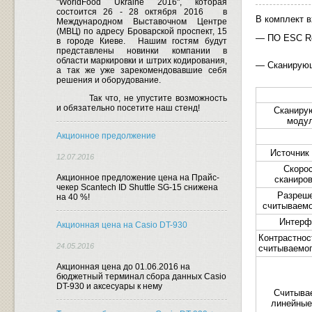
"WorldFood Ukraine 2016", которая
состоится 26 - 28 октября 2016
в
В комплект в
Международном Выставочном Центре
(МВЦ) по адресу Броварской проспект, 15
— ПО
ESC
R
в городе Киеве.
Нашим гостям будут
представлены новинки компании в
области маркировки и штрих кодирования,
— Сканирую
а так же уже зарекомендовавшие себя
решения и оборудование.
Так что, не упустите возможность
и обязательно посетите наш стенд!
Сканиру
моду
Акционное предолжение
Источник
12.07.2016
Скоро
Акционное предложение цена на Прайс-
сканиро
чекер Scantech ID Shuttle SG-15 снижена
Разреш
на 40 %!
считываемо
Интерф
Акционная цена на Casio DT-930
Контрастнос
24.05.2016
считываемог
Акционная цена до 01.06.2016 на
бюджетный терминал сбора данных Casio
DT-930 и аксесуары к нему
Считыва
линейные