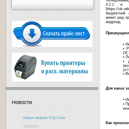
телефонами(
4.2.1 и 
(
https
://
uk
.
wik
бюджетной 
имеет ряд п
андроид.
Преимущес
• Н
• 
ОС
• Л
• 
(в
уст
• В
Для каких 
• И
Новости
• П
или
Новые модели ТСД Casio
Как происх
08.09.2016