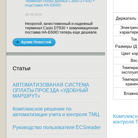
Терминал сбора данных Casio DT-930 +
подставка HA-E60IO
28.04.2016
Держатель 
Неорогой, качестевенный и надежный
Электрич
терминал Casio DT930 + комуникационая
характер
поставка HA-E60IO теперь еще дешевле.
Ток
Размеры
(
Д
Цвет ко
Вес
Статьи
Темпера
эксплуа
Темпера
хране
АВТОМАТИЗОВАНАЯ СИСТЕМА
ОПЛАТЫ ПРОЕЗДА «УДОБНЫЙ
Влажно
МАРШРУТ»
Комплексное решение по
автоматизации учета и контроля ТМЦ
Комплексн
контроля
Руководство пользователя ECSreader