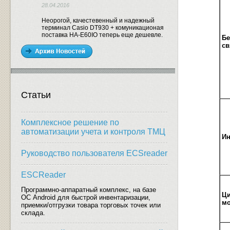
28.04.2016
Неорогой, качестевенный и надежный
терминал Casio DT930 + комуникационая
поставка HA-E60IO теперь еще дешевле.
Бе
св
Статьи
Комплексное решение по
автоматизации учета и контроля ТМЦ
И
Руководство пользователя ECSreader
ESCReader
Программно-аппаратный комплекс, на базе
Ци
ОС Android для быстрой инвентаризации,
мо
приемки/отгрузки товара торговых точек или
склада.