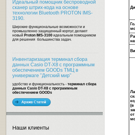
Идеальный помощник беспроводной
сканер штрих-кода на основе
Д
технологии Bluetooth PROTON IMS-
3190.
Го
Широкие функциональные возможности и
мо
промышленно защищенный корпус делают
новый
Proton IMS-3100
идеальным помощником
Ра
для решения большинства задач.
на
Ви
Инвентаризация терминал сбора
данных Casio DT-X8 с программным
обеспечением GOODs ТМЦ в
универмаге "Детский мир"
удобство и функциональность -
терминал сбора
данных Casio DT-X8 с программным
Ла
обеспечением GOODs
ск
ко
(в
за
от
мо
Наши клиенты