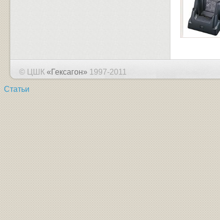
© ЦШК
«Гексагон»
1997-2011
Статьи