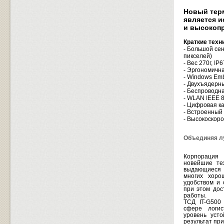
Новый терм
является 
и высокоп
Краткие техн
- Большой се
пикселей)
- Вес 270г, I
- Эргономична
- Windows Em
- Двухъядерны
- Беспроводн
- WLAN IEEE 8
- Цифровая к
- Встроенный
- Высокоскор
Объединяя л
Корпорация 
новейшие те
выдающиеся 
многих хоро
удобством и
при этом дос
работы.
ТСД IT-G500
сфере логис
уровень уст
результат при