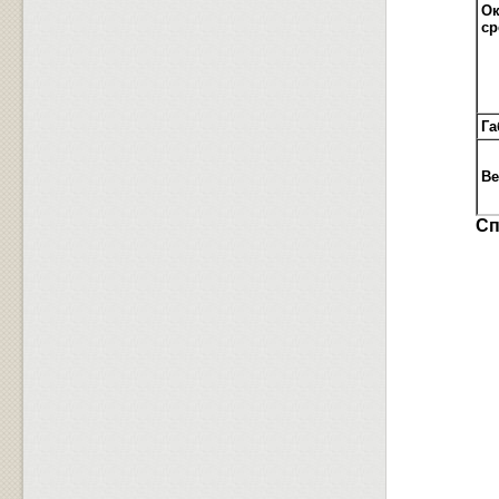
О
ср
Га
Ве
Сп