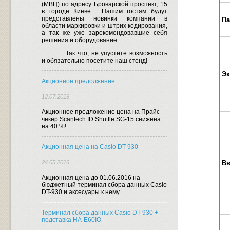
(МВЦ) по адресу Броварской проспект, 15
в городе Киеве.
Нашим гостям будут
представлены новинки компании в
Па
области маркировки и штрих кодирования,
а так же уже зарекомендовавшие себя
решения и оборудование.
Так что, не упустите возможность
и обязательно посетите наш стенд!
Эк
Акционное предолжение
12.07.2016
Акционное предложение цена на Прайс-
чекер Scantech ID Shuttle SG-15 снижена
на 40 %!
Акционная цена на Casio DT-930
24.05.2016
В
Акционная цена до 01.06.2016 на
бюджетный терминал сбора данных Casio
DT-930 и аксесуары к нему
Терминал сбора данных Casio DT-930 +
подставка HA-E60IO