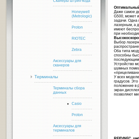
Сканеры штрих-кода
Оптимальный
Honeywell
Даже самое де
(Metrologic)
G500, может 
задачи. Одна
лазерным, а д
Proton
имеют беспро
при необходи
Высокоскоро
RIOTEC
Выбор лазерн
распростране
Zebra
Оба типа мод
способны быс
последующим 
Аксессуары для
Устройство мо
сканеров
шумных помещ
«прицеливани
Терминалы
У всех моделе
градусов. Это
положение в 
Терминалы сбора
экран дисплея
данных
позволяют ми
Casio
Proton
Аксессуары для
терминалов
RFID/NFC, ци