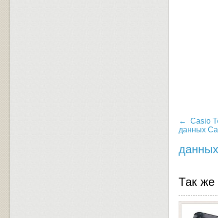
← Casio Т
данных Ca
данных
Так же