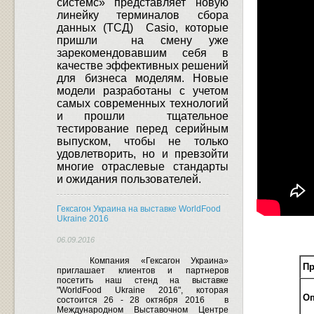
системс» представляет новую
линейку терминалов сбора
данных (ТСД)
Casio
, которые
пришли
на смену уже
зарекомендовавшим себя в
качестве эффективных решений
для бизнеса моделям.
Новые
модели разработаны с учетом
самых современных технологий
и прошли
тщательное
тестирование перед серийным
выпуском, чтобы не только
удовлетворить, но и превзойти
многие отраслевые стандарты
и ожидания пользователей.
Гексагон Украина на выставке WorldFood
Ukraine 2016
06.09.2016
Компания «Гексагон Украина»
Пр
приглашает клиентов и партнеров
посетить наш стенд на выставке
"WorldFood Ukraine 2016", которая
Оп
состоится 26 - 28 октября 2016
в
Международном Выставочном Центре