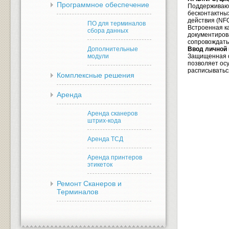
Программное обеспечение
Поддерживаю
бесконтактны
действия (NFC
ПО для терминалов
Встроенная к
сбора данных
документиров
сопровождать
Дополнительные
Ввод личной 
модули
Защищенная о
позволяет ос
расписыватьс
Комплексные решения
Аренда
Аренда сканеров
штрих-кода
Аренда ТСД
Аренда принтеров
этикеток
Ремонт Сканеров и
Терминалов