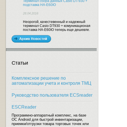
Терминал сбора данных Casio DT-930 +
подставка HA-E60IO
28.04.2016
Неорогой, качестевенный и надежный
терминал Casio DT930 + комуникационая
поставка HA-E60IO теперь еще дешевле.
Статьи
Комплексное решение по
автоматизации учета и контроля ТМЦ
Руководство пользователя ECSreader
ESCReader
Программно-аппаратный комплекс, на базе
ОС Android для быстрой инвентаризации,
приемки/отгрузки товара торговых точек или