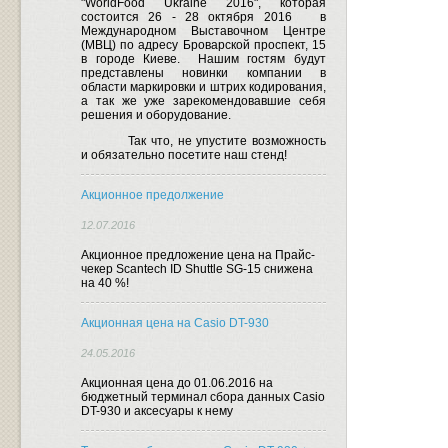
"WorldFood Ukraine 2016", которая
состоится 26 - 28 октября 2016
в
Международном Выставочном Центре
(МВЦ) по адресу Броварской проспект, 15
в городе Киеве.
Нашим гостям будут
представлены новинки компании в
области маркировки и штрих кодирования,
а так же уже зарекомендовавшие себя
решения и оборудование.
Так что, не упустите возможность
и обязательно посетите наш стенд!
Акционное предолжение
12.07.2016
Акционное предложение цена на Прайс-
чекер Scantech ID Shuttle SG-15 снижена
на 40 %!
Акционная цена на Casio DT-930
24.05.2016
Акционная цена до 01.06.2016 на
бюджетный терминал сбора данных Casio
DT-930 и аксесуары к нему