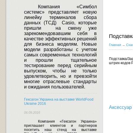
Компания «Симбол
системс» представляет новую
линейку терминалов сбора
данных (ТСД)
Casio
, которые
пришли
на смену уже
зарекомендовавшим себя в
Подставк
качестве эффективных решений
для бизнеса моделям.
Новые
Главная
→
Ска
модели разработаны с учетом
самых современных технологий
Подставка/За
и прошли
тщательное
штрих-кодов 
тестирование перед серийным
выпуском, чтобы не только
удовлетворить, но и превзойти
многие отраслевые стандарты
и ожидания пользователей.
Гексагон Украина на выставке WorldFood
Ukraine 2016
Аксессуар
06.09.2016
Компания «Гексагон Украина»
приглашает клиентов и партнеров
посетить наш стенд на выставке