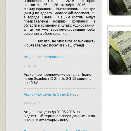
"WorldFood Ukraine 2016", которая
состоится 26 - 28 октября 2016
в
Международном Выставочном Центре
(МВЦ) по адресу Броварской проспект, 15
в городе Киеве.
Нашим гостям будут
представлены новинки компании в
области маркировки и штрих кодирования,
а так же уже зарекомендовавшие себя
решения и оборудование.
Так что, не упустите возможность
и обязательно посетите наш стенд!
Акционное предолжение
12.07.2016
Акционное предложение цена на Прайс-
чекер Scantech ID Shuttle SG-15 снижена
на 40 %!
Акционная цена на Casio DT-930
24.05.2016
Акционная цена до 01.06.2016 на
бюджетный терминал сбора данных Casio
DT-930 и аксесуары к нему