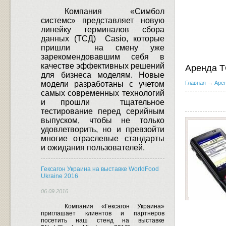
Компания «Симбол
системс» представляет новую
линейку терминалов сбора
данных (ТСД)
Casio
, которые
пришли
на смену уже
зарекомендовавшим себя в
качестве эффективных решений
Аренда 
для бизнеса моделям.
Новые
модели разработаны с учетом
Главная
→
Аре
самых современных технологий
и прошли
тщательное
тестирование перед серийным
выпуском, чтобы не только
удовлетворить, но и превзойти
многие отраслевые стандарты
и ожидания пользователей.
Гексагон Украина на выставке WorldFood
Ukraine 2016
06.09.2016
Компания «Гексагон Украина»
приглашает клиентов и партнеров
посетить наш стенд на выставке