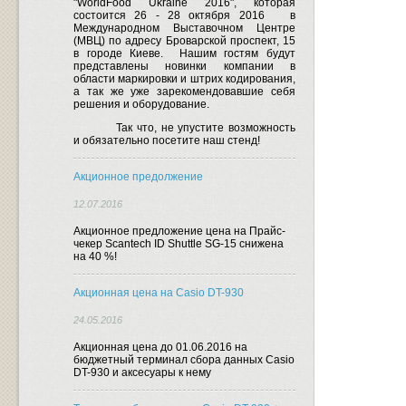
"WorldFood Ukraine 2016", которая
состоится 26 - 28 октября 2016
в
Международном Выставочном Центре
(МВЦ) по адресу Броварской проспект, 15
в городе Киеве.
Нашим гостям будут
представлены новинки компании в
области маркировки и штрих кодирования,
а так же уже зарекомендовавшие себя
решения и оборудование.
Так что, не упустите возможность
и обязательно посетите наш стенд!
Акционное предолжение
12.07.2016
Акционное предложение цена на Прайс-
чекер Scantech ID Shuttle SG-15 снижена
на 40 %!
Акционная цена на Casio DT-930
24.05.2016
Акционная цена до 01.06.2016 на
бюджетный терминал сбора данных Casio
DT-930 и аксесуары к нему