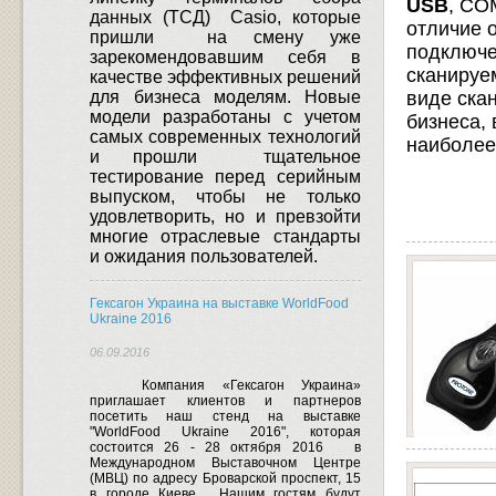
USB
, CO
данных (ТСД)
Casio
, которые
отличие 
пришли
на смену уже
подключе
зарекомендовавшим себя в
сканируе
качестве эффективных решений
для бизнеса моделям.
Новые
виде ска
модели разработаны с учетом
бизнеса, 
самых современных технологий
наиболее
и прошли
тщательное
тестирование перед серийным
выпуском, чтобы не только
удовлетворить, но и превзойти
многие отраслевые стандарты
и ожидания пользователей.
Гексагон Украина на выставке WorldFood
Ukraine 2016
06.09.2016
Компания «Гексагон Украина»
приглашает клиентов и партнеров
посетить наш стенд на выставке
"WorldFood Ukraine 2016", которая
состоится 26 - 28 октября 2016
в
Международном Выставочном Центре
(МВЦ) по адресу Броварской проспект, 15
в городе Киеве.
Нашим гостям будут