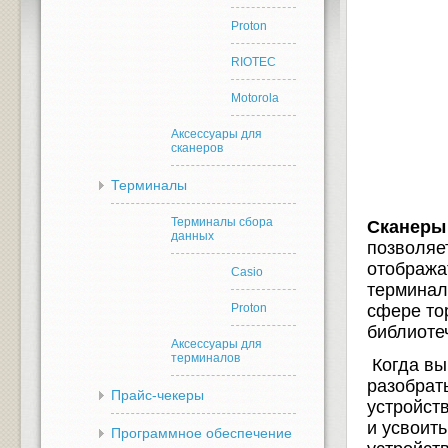
Proton
RIOTEC
Motorola
Аксессуары для
сканеров
Терминалы
Терминалы сбора
Сканеры
данных
позволяе
отобража
Casio
терминал
Proton
сфере то
библиоте
Аксессуары для
терминалов
Когда в
разобрат
Прайс-чекеры
устройст
и усвоит
Программное обеспечение