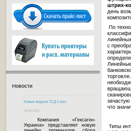
штрих-к
день воз
композит
По техно
классифи
линейных
с преобр
характер
определе
Линейные
банковск
торговле
необходи
Новости
вращающи
сканирова
зачастую
Новые модели ТСД Casio
что знач
08.09.2016
Компания «Гексагон-
Украина» представляет новую
Типы инт
линейку терминалов сбора