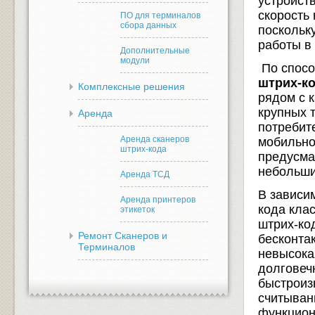
устройст
скорость
ПО для терминалов
сбора данных
поскольк
работы в
Дополнительные
модули
По спосо
штрих-к
Комплексные решения
рядом с 
крупных 
Аренда
потребит
Аренда сканеров
мобильно
штрих-кода
предусма
небольши
Аренда ТСД
В зависи
Аренда принтеров
кода кла
этикеток
штрих-код
Ремонт Сканеров и
бесконта
Терминалов
невысока
долговеч
быстроиз
считыван
функцион