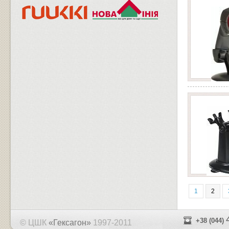
1
2
+38 (044)
© ЦШК
«Гексагон»
1997-2011