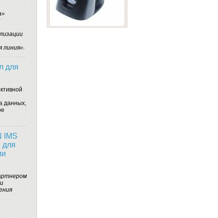
а»
и
ализации
 линия».
л для
ктивной
а данных,
ое
 IMS
 для
ии
партнером
ии
ения