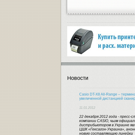
Новости
Casio DT-X8 All-Range – термин
увеличенной дистанцией скани
11.01.2012
22 декабря 2012 года - пресс-с
компании CASIO, чьим официа
дистрибьютором в Украине яв
ЦШК «Гексагон-Украина», анон
новую составляющую линейки