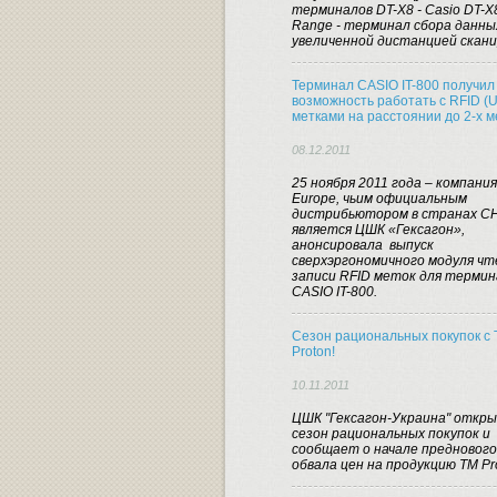
терминалов DT-X8 - Casio DT-X8
Range - терминал сбора данны
увеличенной дистанцией скани
Терминал CASIO IT-800 получил
возможность работать с RFID (
метками на расстоянии до 2-х 
08.12.2011
25 ноября 2011 года – компани
Europe, чьим официальным
дистрибьютором в странах С
является ЦШК «Гексагон»,
анонсировала выпуск
сверхэргономичного модуля чт
записи RFID меток для терми
CASIO IT-800.
Сезон рациональных покупок с
Proton!
10.11.2011
ЦШК "Гексагон-Украина" откр
сезон рациональных покупок и
сообщает о начале предновог
обвала цен на продукцию ТМ Pr