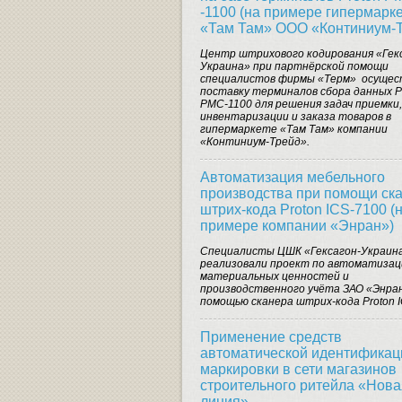
-1100 (на примере гипермарк
«Там Там» ООО «Континиум-
Центр штрихового кодирования «Гек
Украина» при партнёрской помощи
специалистов фирмы «Терм» осущес
поставку терминалов сбора данных P
PMC-1100 для решения задач приемки,
инвентаризации и заказа товаров в
гипермаркете «Там Там» компании
«Континиум-Трейд».
Автоматизация мебельного
производства при помощи ск
штрих-кода Proton ICS-7100 (
примере компании «Энран»)
Специалисты ЦШК «Гексагон-Украин
реализовали проект по автоматизац
материальных ценностей и
производственного учёта ЗАО «Энран
помощью сканера штрих-кода Proton I
Применение средств
автоматической идентификац
маркировки в сети магазинов
строительного ритейла «Нова
линия»