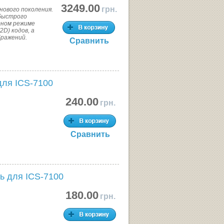
3249.00
грн.
нового поколения.
 быстрого
тном режиме
2D) кодов, а
бражений.
Сравнить
для ICS-7100
240.00
грн.
Сравнить
ь для ICS-7100
180.00
грн.