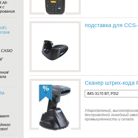
 All-
х с
рования.
подставка для CCS
UHF)
метров
я CASIO
НГ
ения/
нала
Сканер штрих-кода 
 ТМ
Ударопрочный, высокопроиз
беспроводной линейный имид
ывает
промышленности и склада
однего
oton!