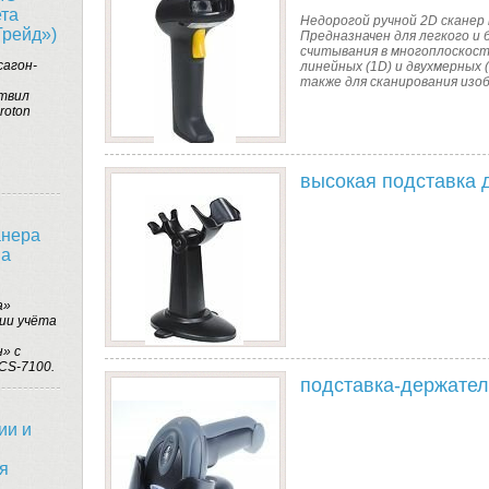
ета
Недорогой ручной 2D сканер 
Трейд»)
Предназначен для легкого и
считывания в многоплоскос
сагон-
линейных (1D) и двухмерных (
также для сканирования изо
твил
roton
высокая подставка 
анера
на
а»
ии учёта
» с
CS-7100.
подставка-держател
ии и
я