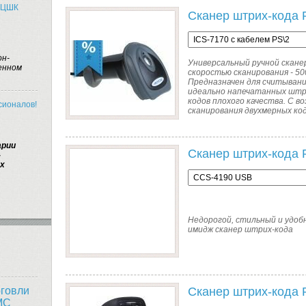
а ЦШК
Сканер штрих-кода P
он-
Универсальный ручной сканер
енном
скоростью сканирования - 500
Предназначен для считывани
идеально напечатанных штри
кодов плохого качества. С 
сионалов!
сканирования двухмерных код
арии
Сканер штрих-кода 
-
ах
Недорогой, стильный и удо
имидж сканер штрих-кода
Сканер штрих-кода 
рговли
MC