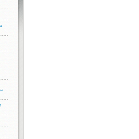
ра
ра
е