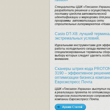
Специалисты ЦШК «Гексагон-Украин
разработали решение и осуществил
поставку средств автоматической
идентификации и маркировки для ре
программы автоматизации сети
строительных гипермаркетов «Новая
Casio DT-X8: лучший термина
экстремальных условий.
Идеальными инструментами для эффе
работы холодильного склада являются
специализированные терминалы сбор
выбору которых следует уделить особ
внимание.
Сканеры штрих-кода PROTON
3190 – эффективное решение
оптимизации бизнеса компан
Евроэкспресс Почта
ЦШК «Гексагон-Украина» выступил 
в реализации проекта по оптимизац
процессов логистического сопровожд
компании Евроэкспресс Почта.