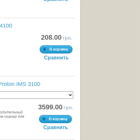
-4100
208.00
грн.
Сравнить
Proton IMS 3100
3599.00
грн.
водительный
ж-сканер для
Сравнить