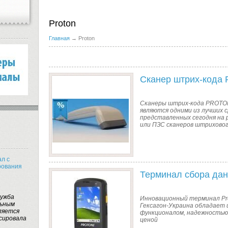
Proton
Главная
→ Proton
Сканер штрих-кода 
Сканеры штрих-кода PROTO
являются одними из лучших 
представленных сегодня на
или ПЗС сканеров штриховог
ал с
рования
Терминал сбора дан
лужба
Инновационный терминал Pr
льным
Гексагон-Украина обладает
ляется
функционалом, надежностью
сировала
ценой