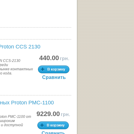
Proton CCS 2130
440.00
грн.
N CCS-2130
среди
 рынке контактных
о кода.
Сравнить
ных Proton PMC-1100
9229.00
грн.
oton PMC-1100 от
 широким
 и доступной
Сравнить