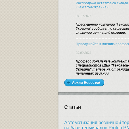
Распродажа остатков со склад
«Гексагон-Украина»!
04.10.2011
Пресс-центр компании "Гексаг
Украина" сообщает о существ
снижении цен на ряд позиций.
Прислушайся к мнению профес
29.09.2011
Профессиональные коммент
специалистов ЦШК "Гексагон
Украина" теперь на страниц
печатных изданий.
Статьи
Автоматизация розничной то
на базе терминалов Proton P