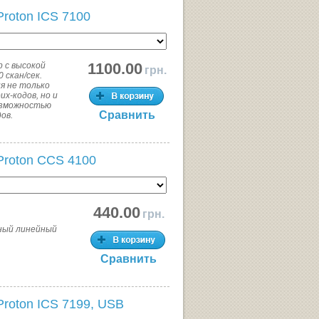
roton ICS 7100
1100.00
 с высокой
грн.
 скан/сек.
я не только
х-кодов, но и
возможностью
Сравнить
ов.
Proton CCS 4100
440.00
грн.
бный линейный
Сравнить
Proton ICS 7199, USB