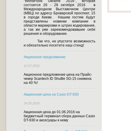
"WorldFood Ukraine 2016", которая
состоится 26 - 28 октября 2016
в
Международном Выставочном Центре
(МВЦ) по адресу Броварской проспект, 15
в городе Киеве.
Нашим гостям будут
представлены новинки компании в
области маркировки и штрих кодирования,
а так же уже зарекомендовавшие себя
решения и оборудование.
Так что, не упустите возможность
и обязательно посетите наш стенд!
Акционное предолжение
12.07.2016
Акционное предложение цена на Прайс-
чекер Scantech ID Shuttle SG-15 снижена
на 40 %!
Акционная цена на Casio DT-930
24.05.2016
Акционная цена до 01.06.2016 на
бюджетный терминал сбора данных Casio
DT-930 и аксесуары к нему