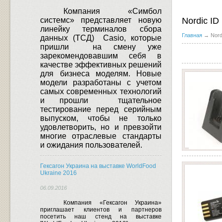
Компания «Симбол
Nordic ID
системс» представляет новую
линейку терминалов сбора
Главная
→ Nord
данных (ТСД)
Casio
, которые
пришли
на смену уже
зарекомендовавшим себя в
качестве эффективных решений
для бизнеса моделям.
Новые
модели разработаны с учетом
самых современных технологий
и прошли
тщательное
тестирование перед серийным
выпуском, чтобы не только
удовлетворить, но и превзойти
многие отраслевые стандарты
и ожидания пользователей.
Гексагон Украина на выставке WorldFood
Ukraine 2016
06.09.2016
Компания «Гексагон Украина»
приглашает клиентов и партнеров
посетить наш стенд на выставке