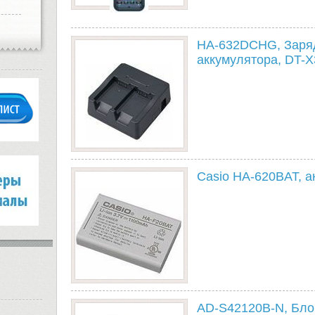
HA-632DCHG, Заряд
аккумулятора, DT-X
Casio HA-620BAT, а
AD-S42120B-N, Блок