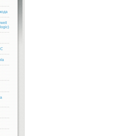
кода
well
logic)
n
EC
ola
ра
n