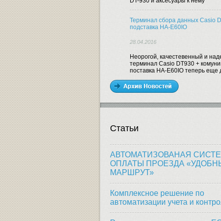
DT-930 и аксесуары к нему
Терминал сбора данных Casio D
подставка HA-E60IO
28.04.2016
Неорогой, качестевенный и на
терминал Casio DT930 + комун
поставка HA-E60IO теперь еще 
Статьи
АВТОМАТИЗОВАНАЯ СИСТ
ОПЛАТЫ ПРОЕЗДА «УДОБН
МАРШРУТ»
Комплексное решение по
автоматизации учета и контр