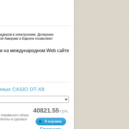
лидеров в электронике. Дочерние
ной Америке и Европе позволяют
и на международном Web сайте
нных CASIO DT-X8
40821.55
грн.
й терминал сбора
аботы в суровых