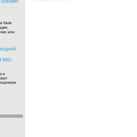
CSreader
а базе
ации,
очек или
водной
 IMS-
и и
лают
мощником