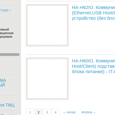
HA-H62IO, Коммуни
T-930 +
(Ethernet,USB Host/
устройство (без бло
дежный
икационая
дешевле.
HA-H60IO, Коммуни
Host/Client) подста
блока питания) - IT
ЕМА
ЫЙ
оля ТМЦ
← назад
вперед →
1
2
3
4