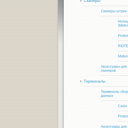
Сканеры
Сканеры штрих-
Honey
(Metro
Proto
RIOT
Motor
Аксессуары для
сканеров
Терминалы
Терминалы сбо
данных
Casio
Proto
Аксессуары для