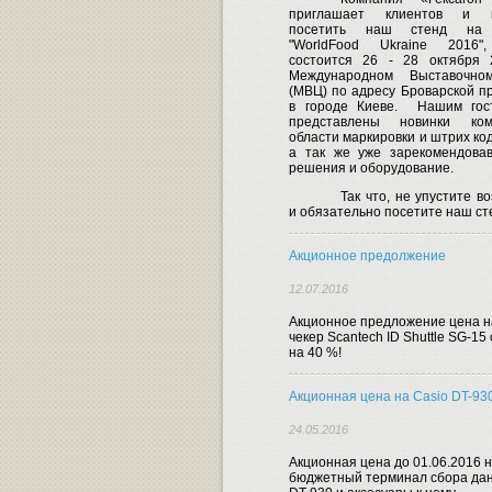
приглашает клиентов и п
посетить наш стенд на 
"WorldFood Ukraine 2016"
состоится 26 - 28 октября 
Международном Выставочно
(МВЦ) по адресу Броварской пр
в городе Киеве.
Нашим гост
представлены новинки ко
области маркировки и штрих ко
а так же уже зарекомендова
решения и оборудование.
Так что, не упустите в
и обязательно посетите наш ст
Акционное предолжение
12.07.2016
Акционное предложение цена н
чекер Scantech ID Shuttle SG-15
на 40 %!
Акционная цена на Casio DT-93
24.05.2016
Акционная цена до 01.06.2016 
бюджетный терминал сбора дан