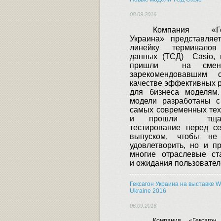
08.09.2016
Компания «Гек
Украина» представляе
линейку терминалов
данных (ТСД)
Casio
,
пришли
на смен
зарекомендовавшим 
качестве эффективных 
для бизнеса моделям.
модели разработаны с
самых современных тех
и прошли
тща
тестирование перед с
выпуском, чтобы не
удовлетворить, но и п
многие отраслевые ст
и ожидания пользовател
Гексагон Украина на выставке W
Ukraine 2016
06.09.2016
Компания «Гексагон