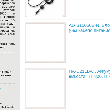
артнеров
выставке
, которая
2016
в
м Центре
оспект, 15
ям будут
AD-S15050B-N, Бло
мпании в
(без кабеля питания
дирования,
вшие себя
озможность
енд!
HA-D21LBAT, Аккум
а Прайс-
 снижена
ёмкости - IT-800, IT
0
на
ных Casio