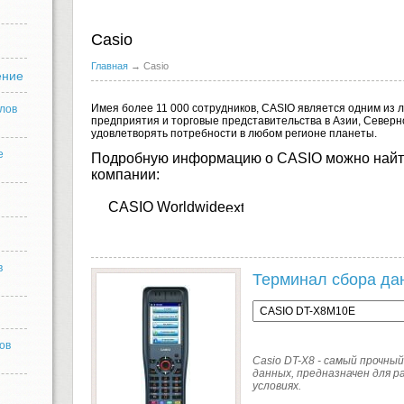
Casio
Главная
→ Casio
ение
Имея более 11 000 сотрудников, CASIO является одним из 
лов
предприятия и торговые представительства в Азии, Север
удовлетворять потребности в любом регионе планеты.
е
Подробную информацию о CASIO можно найт
компании:
CASIO Worldwide
в
Терминал сбора да
ов
Casio DT-X8 - cамый прочны
данных, предназначен для р
условиях.