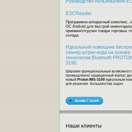
Руководство пользователя E
ESCReader
Программно-аппаратный комплекс, н
ОС Android для быстрой инвентариз
приемки/отгрузки товара торговых т
склада.
Идеальный помощник беспро
сканер штрих-кода на основе
технологии Bluetooth PROTON
3190.
Широкие функциональные возможност
промышленно защищенный корпус де
новый
Proton IMS-3100
идеальным по
для решения большинства задач.
Наши клиенты