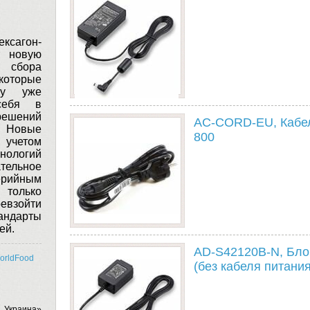
сагон-
т новую
 сбора
 которые
у уже
себя в
решений
AC-CORD-EU, Кабель
Новые
800
 учетом
нологий
тельное
ерийным
 только
ревзойти
андарты
ей.
AD-S42120B-N, Бло
orldFood
(без кабеля питания
 Украина»